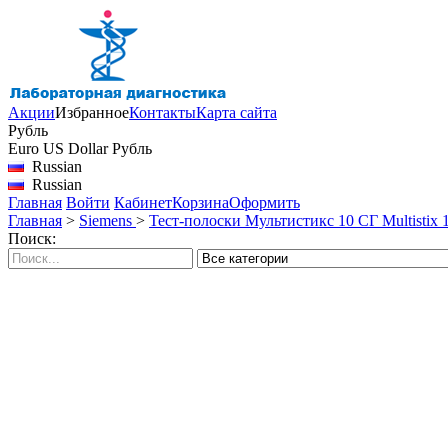
Акции
Избранное
Контакты
Карта сайта
Рубль
Euro
US Dollar
Рубль
Russian
Russian
Главная
Войти
Кабинет
Корзина
Оформить
Главная
>
Siemens
>
Тест-полоски Мультистикс 10 СГ Multistix 1
Поиск: