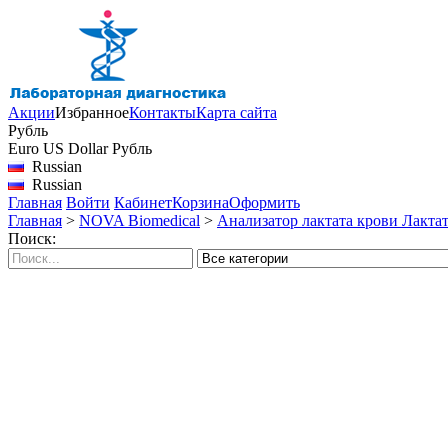
Акции
Избранное
Контакты
Карта сайта
Рубль
Euro
US Dollar
Рубль
Russian
Russian
Главная
Войти
Кабинет
Корзина
Оформить
Главная
>
NOVA Biomedical
>
Анализатор лактата крови Лактат С
Поиск: