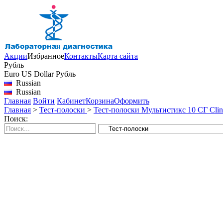
Акции
Избранное
Контакты
Карта сайта
Рубль
Euro
US Dollar
Рубль
Russian
Russian
Главная
Войти
Кабинет
Корзина
Оформить
Главная
>
Тест-полоски
>
Тест-полоски Мультистикс 10 СГ Clini
Поиск: