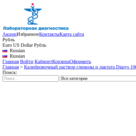
Акции
Избранное
Контакты
Карта сайта
Рубль
Euro
US Dollar
Рубль
Russian
Russian
Главная
Войти
Кабинет
Корзина
Оформить
Главная
>
Калибровочный раствор глюкозы и лактата Diasys 10
Поиск: