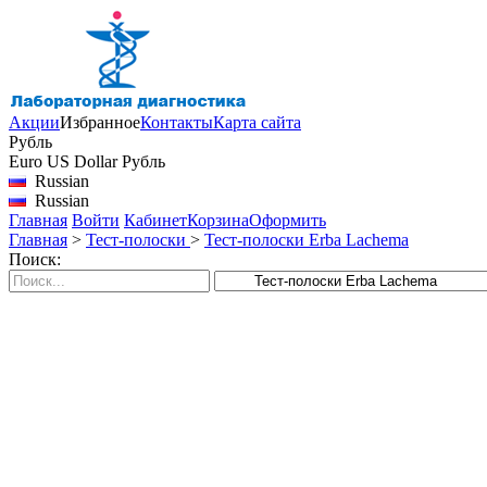
Акции
Избранное
Контакты
Карта сайта
Рубль
Euro
US Dollar
Рубль
Russian
Russian
Главная
Войти
Кабинет
Корзина
Оформить
Главная
>
Тест-полоски
>
Тест-полоски Erba Lachema
Поиск: