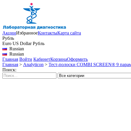
Акции
Избранное
Контакты
Карта сайта
Рубль
Euro
US Dollar
Рубль
Russian
Russian
Главная
Войти
Кабинет
Корзина
Оформить
Главная
>
Analyticon
>
Тест-полоски COMBI SCREEN® 9 парамет
Поиск: