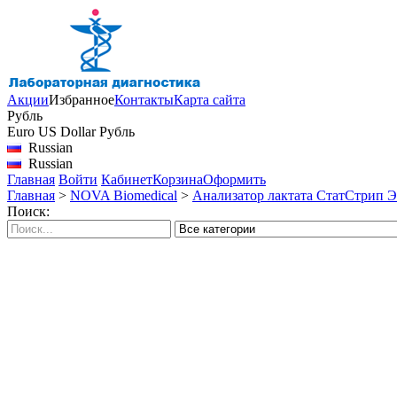
Акции
Избранное
Контакты
Карта сайта
Рубль
Euro
US Dollar
Рубль
Russian
Russian
Главная
Войти
Кабинет
Корзина
Оформить
Главная
>
NOVA Biomedical
>
Анализатор лактата СтатСтрип Экс
Поиск: