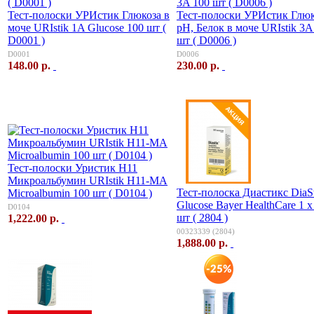
Тест-полоски УРИстик Глюкоза в
Тест-полоски УРИстик Глюк
моче URIstik 1A Glucose 100 шт (
pH, Белок в моче URIstik 3A
D0001 )
шт ( D0006 )
D0001
D0006
148.00 р.
230.00 р.
Тест-полоски Уристик H11
Микроальбумин URIstik H11-MA
Тест-полоска Диастикс DiaS
Microalbumin 100 шт ( D0104 )
Glucose Bayer HealthCare 1 х
D0104
шт ( 2804 )
1,222.00 р.
00323339 (2804)
1,888.00 р.