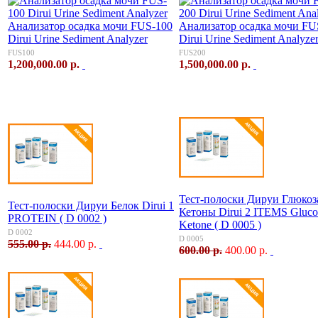
Анализатор осадка мочи FUS-100
Анализатор осадка мочи FU
Dirui Urine Sediment Analyzer
Dirui Urine Sediment Analyze
FUS100
FUS200
1,200,000.00 р.
1,500,000.00 р.
Тест-полоски Дируи Глюкоз
Тест-полоски Дируи Белок Dirui 1
Кетоны Dirui 2 ITEMS Gluco
PROTEIN ( D 0002 )
Ketone ( D 0005 )
D 0002
D 0005
555.00 р.
444.00 р.
600.00 р.
400.00 р.