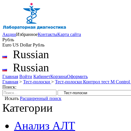
Акции
Избранное
Контакты
Карта сайта
Рубль
Euro
US Dollar
Рубль
Russian
Russian
Главная
Войти
Кабинет
Корзина
Оформить
Главная
>
Тест-полоски
>
Тест-полоски Контрол тест М Control
Поиск:
Искать
Расширенный поиск
Категории
Анализ АЛТ