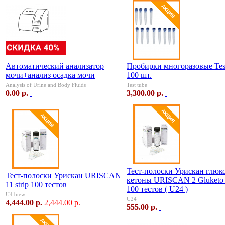
Автоматический анализатор
Пробирки многоразовые Test
мочи+анализ осадка мочи
100 шт.
Analysis of Urine and Body Fluids
Test tube
0.00 р.
3,300.00 р.
Тест-полоски Урискан глюко
Тест-полоски Урискан URISCAN
кетоны URISCAN 2 Gluketo s
11 strip 100 тестов
100 тестов ( U24 )
U41new
U24
4,444.00 р.
2,444.00 р.
555.00 р.