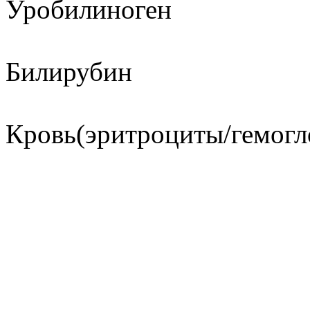
Уробилиноген
Билирубин
Кровь(эритроциты/гемогл