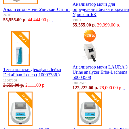
Анализатор мочи для
Анализатор мочи Урискан-Стрип
определения белка и креати
Урискан-БК
24001
55,555.00 р.
44,444.00 р.
23001
55,555.00 р.
39,999.00 р.
Анализатор мочи LAURA® 
Тест-полоски Декафан Лейко
Urine analyzer Erba-Lachema
DekaPhan Leuco ( 10007386 )
50003508
10007386
50003508
2,555.00 р.
2,111.00 р.
122,222.00 р.
78,000.00 р.