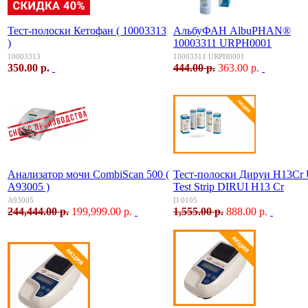
Тест-полоски Кетофан ( 10003313
АльбуФАН AlbuPHAN®
)
10003311 URPH0001
10003313
10003311 URPH0001
350.00 р.
444.00 р.
363.00 р.
Анализатор мочи CombiScan 500 (
Тест-полоски Дируи H13Cr 
A93005 )
Test Strip DIRUI H13 Cr
A93005
D 0105
244,444.00 р.
199,999.00 р.
1,555.00 р.
888.00 р.