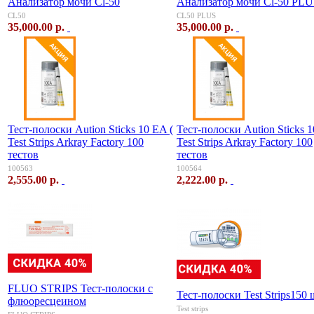
Анализатор мочи Cl-50
Анализатор мочи Cl-50 PL
CL50
CL50 PLUS
35,000.00 р.
35,000.00 р.
Тест-полоски Aution Sticks 10 EA (
Тест-полоски Aution Sticks 
Test Strips Arkray Factory 100
Test Strips Arkray Factory 100
тестов
тестов
100563
100564
2,555.00 р.
2,222.00 р.
FLUO STRIPS Тест-полоски с
Тест-полоски Test Strips150 
флюоресцеином
Test strips