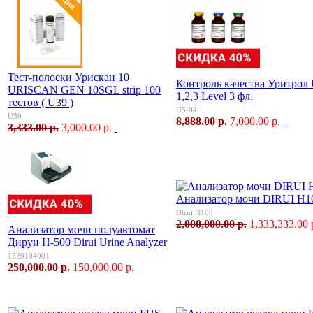
Тест-полоски Урискан 10
Контроль качества Уритрол U
URISCAN GEN 10SGL strip 100
1,2,3 Level 3 фл.
тестов ( U39 )
U5-04
U39
8,888.00 р.
7,000.00 р.
3,333.00 р.
3,000.00 р.
Анализатор мочи DIRUI H1
Dirui H100
2,000,000.00 р.
1,333,333.00 
Анализатор мочи полуавтомат
Дируи H-500 Dirui Urine Analyzer
1520104001
250,000.00 р.
150,000.00 р.