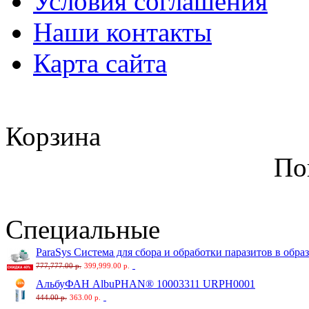
Условия соглашения
Наши контакты
Карта сайта
Корзина
По
Специальные
ParaSys Система для сбора и обработки паразитов в обра
777,777.00 р.
399,999.00 р.
АльбуФАН AlbuPHAN® 10003311 URPH0001
444.00 р.
363.00 р.