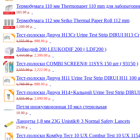
Термобумага 110 мм Thermopaper 110 mm для лаборатор
165.00 р.
Термобумага 112 мм Seiko Thermal Paper Roll 112 mm
1,200.00 р.
Тест-полоски Дируи H13Cr Urine Test Strip DIRUI H13 Cr
1,555.00 р.
888.00 р.
Лейкодиф 200 LEUKODIF 200 ( LDF200 )
4,444.00 р.
2,399.00 р.
Тест-полоски COMBI SCREEN® 11SYS 150 шт ( 93150 )
2,555.00 р.
2,222.00 р.
Тест-полоски Дируи H11 Urine Tesr Strip DIRUI H11 100 ш
1,760.00 р.
888.00 р.
Тест-полоски Дируи H14+Кальций Urine Test Strip DIRU
3,555.00 р.
2,090.00 р.
Петля инокуляционная 10 мкл стерильная
10.00 р.
Ланцеты 1,8 мм 23G Unistik® 3 Normal Safety Lancets
25.00 р.
Тест-полоски Комбур Тест 10 UX Combur Test 10 UX 115