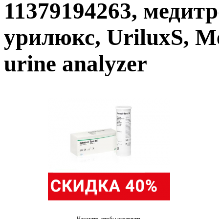
11379194263, медитро
урилюкс, UriluxS, Me
urine analyzer
Нажмите, чтобы увеличить