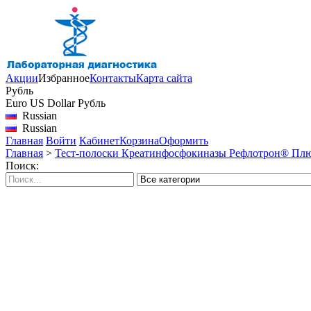
Акции
Избранное
Контакты
Карта сайта
Рубль
Euro
US Dollar
Рубль
Russian
Russian
Главная
Войти
Кабинет
Корзина
Оформить
Главная
>
Тест-полоски Креатинфосфокиназы Рефлотрон® Плюс 
Поиск: