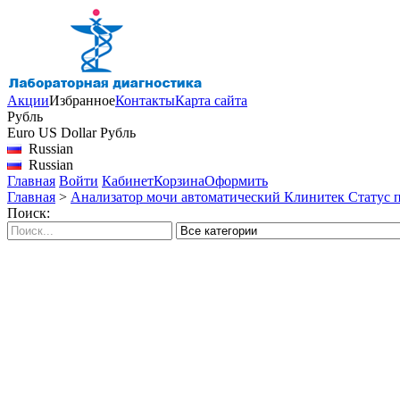
Акции
Избранное
Контакты
Карта сайта
Рубль
Euro
US Dollar
Рубль
Russian
Russian
Главная
Войти
Кабинет
Корзина
Оформить
Главная
>
Анализатор мочи автоматический Клинитек Статус плю
Поиск: