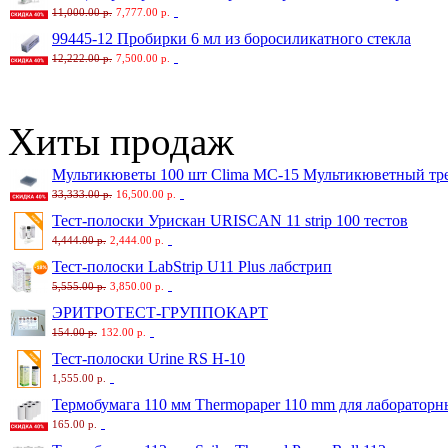
11,000.00 р.
7,777.00 р.
99445-12 Пробирки 6 мл из боросиликатного стекла
12,222.00 р.
7,500.00 р.
Хиты продаж
Мультикюветы 100 шт Clima MC-15 Мультикюветный тр
33,333.00 р.
16,500.00 р.
Тест-полоски Урискан URISCAN 11 strip 100 тестов
4,444.00 р.
2,444.00 р.
Тест-полоски LabStrip U11 Plus лабстрип
5,555.00 р.
3,850.00 р.
ЭРИТРОТЕСТ-ГРУППОКАРТ
154.00 р.
132.00 р.
Тест-полоски Urine RS H-10
1,555.00 р.
Термобумага 110 мм Thermopaper 110 mm для лаборатор
165.00 р.