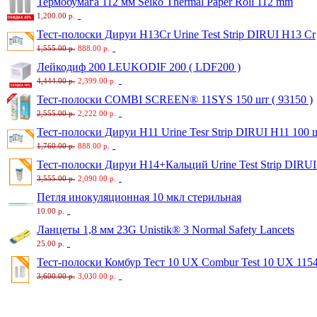
Термобумага 112 мм Seiko Thermal Paper Roll 112 mm
1,200.00 р.
Тест-полоски Дируи H13Cr Urine Test Strip DIRUI H13 Cr
1,555.00 р.
888.00 р.
Лейкодиф 200 LEUKODIF 200 ( LDF200 )
4,444.00 р.
2,399.00 р.
Тест-полоски COMBI SCREEN® 11SYS 150 шт ( 93150 )
2,555.00 р.
2,222.00 р.
Тест-полоски Дируи H11 Urine Tesr Strip DIRUI H11 100 ш
1,760.00 р.
888.00 р.
Тест-полоски Дируи H14+Кальций Urine Test Strip DIRU
3,555.00 р.
2,090.00 р.
Петля инокуляционная 10 мкл стерильная
10.00 р.
Ланцеты 1,8 мм 23G Unistik® 3 Normal Safety Lancets
25.00 р.
Тест-полоски Комбур Тест 10 UX Combur Test 10 UX 115
3,600.00 р.
3,030.00 р.