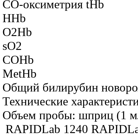
CO-оксиметрия
tHb
HHb
O2Hb
sO2
COHb
MetHb
Общий билирубин новор
Технические характеристи
Объем пробы: шприц (1 м
RAPIDLab 1240
RAPIDLa