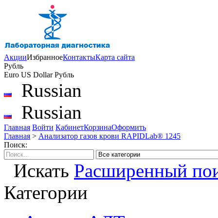
Акции
Избранное
Контакты
Карта сайта
Рубль
Euro
US Dollar
Рубль
Russian
Russian
Главная
Войти
Кабинет
Корзина
Оформить
Главная
>
Анализатор газов крови RAPIDLab® 1245
Поиск:
Искать
Расширенный по
Категории