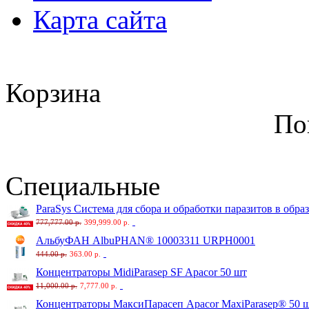
Карта сайта
Корзина
По
Специальные
ParaSys Система для сбора и обработки паразитов в обра
777,777.00 р.
399,999.00 р.
АльбуФАН AlbuPHAN® 10003311 URPH0001
444.00 р.
363.00 р.
Концентраторы MidiParasep SF Apacor 50 шт
11,000.00 р.
7,777.00 р.
Концентраторы МаксиПарасеп Apacor MaxiParasep® 50 