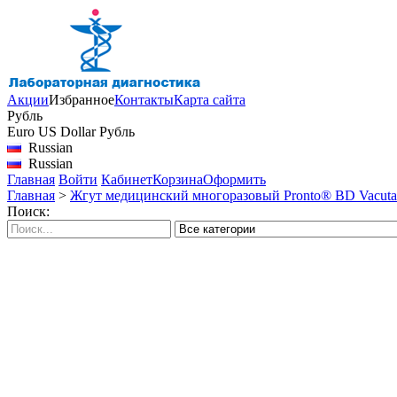
Акции
Избранное
Контакты
Карта сайта
Рубль
Euro
US Dollar
Рубль
Russian
Russian
Главная
Войти
Кабинет
Корзина
Оформить
Главная
>
Жгут медицинский многоразовый Pronto® BD Vacutain
Поиск: