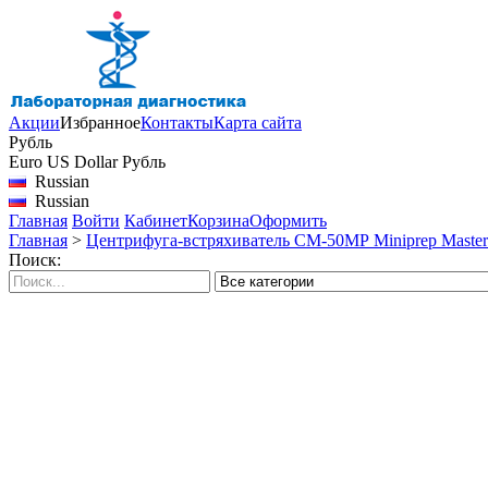
Акции
Избранное
Контакты
Карта сайта
Рубль
Euro
US Dollar
Рубль
Russian
Russian
Главная
Войти
Кабинет
Корзина
Оформить
Главная
>
Центрифуга-встряхиватель СМ-50МР Miniprep Maste
Поиск: