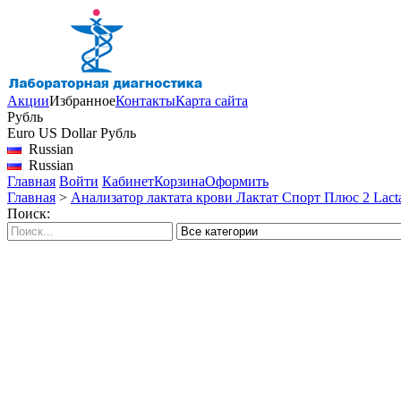
Акции
Избранное
Контакты
Карта сайта
Рубль
Euro
US Dollar
Рубль
Russian
Russian
Главная
Войти
Кабинет
Корзина
Оформить
Главная
>
Анализатор лактата крови Лактат Спорт Плюс 2 Lactate 
Поиск: